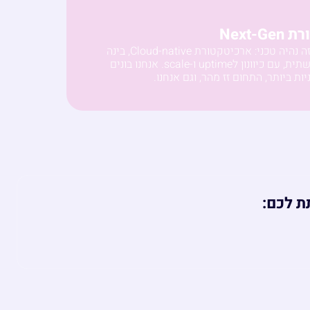
Next-
אנחנו טובים כזה נהיה טכני: ארכיטקטורת Cloud-native, בינה
מלאכותית כתשתית, עם כיוונון לuptime ו-scale. אנחנו בונים
ת ביותר, התחום זז מהר, וגם אנחנו.